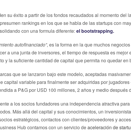
en su éxito a partir de los fondos recaudados al momento del 
 presumen rankings en los que se habla de las startups con ma
olidando con una formula diferente:
el bootstrapping.
miento autofinanciado”
, es la forma en la que muchos negocios 
ncer a una junta de inversores, el tiempo de respuesta es mejor
o y la suficiente cantidad de capital que permita no quedar en b
 marcas que se lanzaron bajo este modelo, aceptadas masivamen
e capital variable para finalmente ser adquiridas por jugador
endida a P&G por USD 100 millones, 2 años y medio después de
nte a los socios fundadores una independencia atractiva para de
todos. Más allá del capital y sus conocimientos, un inversionis
socios estratégicos, contactos con clientes/proveedores y acces
l Business Hub contamos con un servicio de
aceleración de start