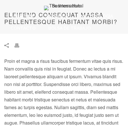
ELEIFEND CONSEQUAT MASSA
SOBRE IBH
SERVICIOS
METODOLOGÍA
PELLENTESQUE HABITANT MORBI?
CONTACTO
BOLSA DE TRABAJO
Proin et magna a risus faucibus fermentum vitae quis risus.
Nam convallis quis nisi in feugiat. Donec ac lectus a mi
laoreet pellentesque aliquam ut ipsum. Vivamus blandit
non nisi at porttitor. Suspendisse orci libero, maximus sed
libero sit amet, eleifend consequat massa. Pellentesque
habitant morbi tristique senectus et netus et malesuada
fames ac turpis egestas. Nullam sagittis, diam sed mattis
elementum, leo leo euismod justo, id feugiat justo sem ut
augue. Phasellus ullamcorper tristique lacus, at tincidunt