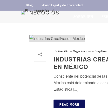
Blog
Aviso Legal y de Privacidad
NEGOCIOS
SOBRE IBH
SE
By
The IBH
In
Negocios
Posted
septiemb
INDUSTRIAS CRE
EN MÉXICO
Consciente del potencial de las
México está determinado a ser u
Estadística [...]
READ MORE